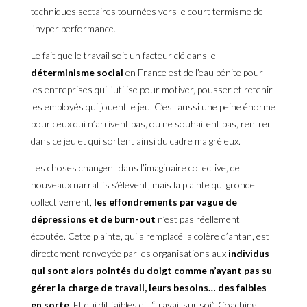
techniques sectaires tournées vers le court termisme de
l’hyper performance.
Le fait que le travail soit un facteur clé dans le
déterminisme social
en France est de l’eau bénite pour
les entreprises qui l’utilise pour motiver, pousser et retenir
les employés qui jouent le jeu. C’est aussi une peine énorme
pour ceux qui n’arrivent pas, ou ne souhaitent pas, rentrer
dans ce jeu et qui sortent ainsi du cadre malgré eux.
Les choses changent dans l’imaginaire collective, de
nouveaux narratifs s’élèvent, mais la plainte qui gronde
collectivement,
les effondrements
par vague de
dépressions et de burn-out
n’est pas réellement
écoutée. Cette plainte, qui a remplacé la colère d’antan, est
directement renvoyée par les organisations aux
individus
qui sont alors pointés du doigt comme n’ayant pas su
gérer la charge de travail, leurs besoins… des faibles
en sorte
. Et qui dit faibles dit “travail sur soi”. Coaching,