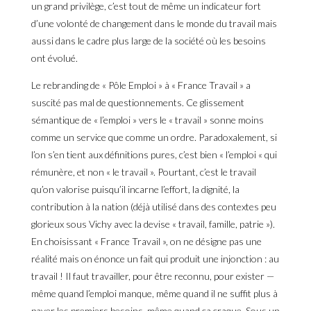
un grand privilège, c’est tout de même un indicateur fort
d’une volonté de changement dans le monde du travail mais
aussi dans le cadre plus large de la société où les besoins
ont évolué.
Le rebranding de « Pôle Emploi » à « France Travail » a
suscité pas mal de questionnements. Ce glissement
sémantique de « l’emploi » vers le « travail » sonne moins
comme un service que comme un ordre. Paradoxalement, si
l’on s’en tient aux définitions pures, c’est bien « l’emploi « qui
rémunère, et non « le travail ». Pourtant, c’est le travail
qu’on valorise puisqu’il incarne l’effort, la dignité, la
contribution à la nation (déjà utilisé dans des contextes peu
glorieux sous Vichy avec la devise « travail, famille, patrie »).
En choisissant « France Travail », on ne désigne pas une
réalité mais on énonce un fait qui produit une injonction : au
travail ! Il faut travailler, pour être reconnu, pour exister —
même quand l’emploi manque, même quand il ne suffit plus à
payer les premiers besoins, même quand ça craque. Sous un