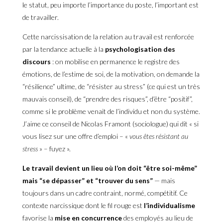
le statut, peu importe l’importance du poste, l’important est
de travailler.
Cette narcissisation de la relation au travail est renforcée
par la tendance actuelle à la
psychologisation des
discours
: on mobilise en permanence le registre des
émotions, de l’estime de soi, de la motivation, on demande la
“résilience” ultime, de “résister au stress” (ce qui est un très
mauvais conseil), de “prendre des risques”, d’être “positif”,
comme si le problème venait de l’individu et non du système.
J’aime ce conseil de Nicolas Framont (sociologue) qui dit « si
vous lisez sur une offre d’emploi – «
vous êtes résistant au
stress
» – fuyez ».
Le travail devient un lieu où l’on doit “être soi-même”
mais “se dépasser” et “trouver du sens”
— mais
toujours dans un cadre contraint, normé, compétitif. Ce
contexte narcissique dont le fil rouge est
l’individualisme
favorise la
mise en concurrence
des employés au lieu de