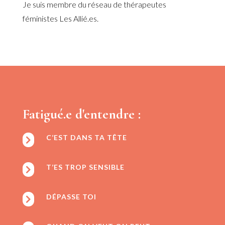
Je suis membre du réseau de thérapeutes
féministes Les Allié.es.
Fatigué.e d'entendre :
C’EST DANS TA TÊTE

T’ES TROP SENSIBLE

DÉPASSE TOI
