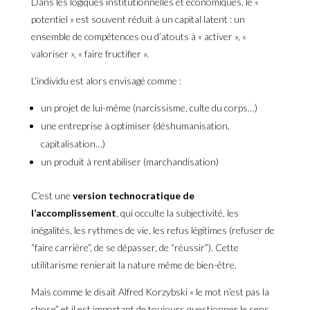
Dans les logiques institutionnelles et économiques, le «
potentiel » est souvent réduit à un capital latent : un
ensemble de compétences ou d’atouts à « activer », «
valoriser », « faire fructifier ».
L’individu est alors envisagé comme :
un projet de lui-même (narcissisme, culte du corps…)
une entreprise à optimiser (déshumanisation,
capitalisation…)
un produit à rentabiliser (marchandisation)
C’est une
version technocratique de
l’accomplissement
, qui occulte la subjectivité, les
inégalités, les rythmes de vie, les refus légitimes (refuser de
“faire carrière”, de se dépasser, de “réussir”). Cette
utilitarisme renierait la nature même de bien-être.
Mais comme le disait Alfred Korzybski « le mot n’est pas la
chose” et il est important de toujours questionner le sens