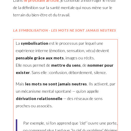
Dans
le prochain article
, je continue à interroger le reste
de la définition sur la santé mentale qui nous mène sur le
terrain du bien-être et du travail.
LA SYMBOLISATION - LES MOTS NE SONT JAMAIS NEUTRES
La
symbolisation
est le processus par lequel une
expérience interne (émotion, sensation, vécu) devient
pensable grâce aux mots
, images ou récits.
Elle nous permet de
mettre du sens
, de
nommer pour
exister
. Sans elle : confusion, débordement, silence.
Mais
les mots ne sont jamais neutres
. Ils activent, par
un mécanisme mental spontané — qu’on appelle
dérivation relationnelle
— des réseaux de sens
proches ou associés.
Par exemple, si l’on apprend que
“clef”
ouvre une porte,
on comprend plus tard que
“la clef du problème”
désigne